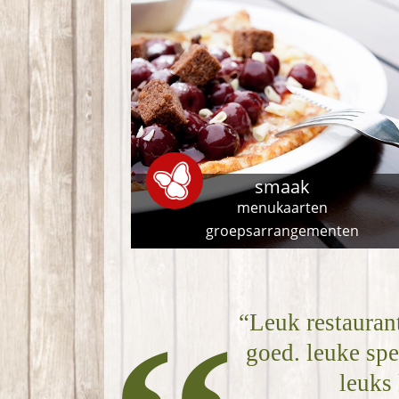
smaak
menukaarten
groepsarrangementen
“Leuk restaurant
goed. leuke sp
leuks