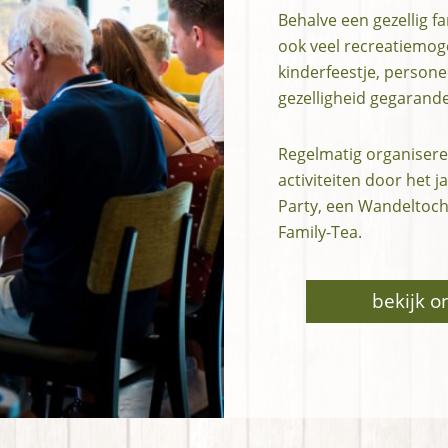
Behalve een gezellig fa
ook veel recreatiemog
kinderfeestje, personee
gezelligheid gegarand
Regelmatig organiseren
activiteiten door het 
Party, een Wandeltoch
Family-Tea.
bekijk 