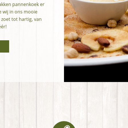
bakken pannenkoek er
ie wij in ons mooie
oet tot hartig, van
éér!