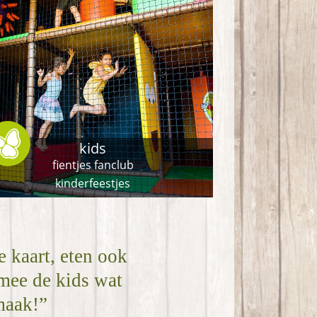
kids
fientjes fanclub
kinderfeestjes
e kaart, eten ook
mee de kids wat
maak!”