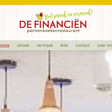
de
Vol
Financiën
smaak
-
home
smaak
vermaak
kids
contact
over on
en
pannenkoekenrestaurant
Vermaak!