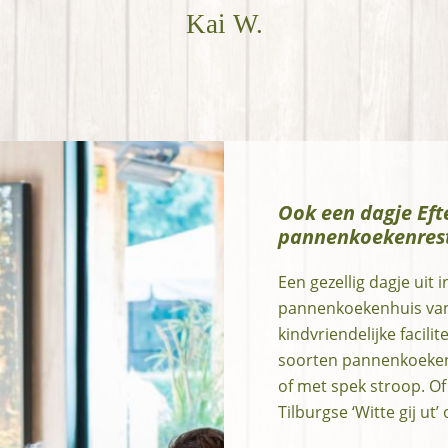
Kai W.
Ook een dagje Eftel
pannenkoekenrest
Een gezellig dagje uit in
pannenkoekenhuis van
kindvriendelijke facil
soorten pannenkoeken.
of met spek stroop. Of
Tilburgse ‘Witte gij u