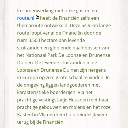
In samenwerking met onze gasten en
Opent
route.nl
heeft de Financiën zelfs een
in
themaroute ontwikkeld. Deze 54.9 km lange
nieuw
route loopt vanaf de Financiën door de
venster
ruim 3.500 hectare aan levende
stuifzanden en glooiende naaldbossen van
het Nationaal Park De Loonse en Drunense
Duinen. De levende stuifzanden in de
Loonse en Drunense Duinen zijn nergens
in Europa op zo’n grote schaal te vinden. In
de omgeving liggen landgoederen met
karakteristieke boerderijen. Via het
prachtige vestingstadje Heusden met haar
prachtige gebouwen en molens en het roze
Kasteel in Vlijmen keert u uiteindelijk weer
terug bij de Financiën.