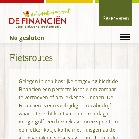
Spring
Door
Spring
naar
naar
naar
Reserveren
de
de
de
hoofdnavigatie
hoofd
voettekst
de
Vol
ENTER
inhoud
Financiën
Nu gesloten
smaak
OM
-
TE
en
pannenkoekenrestaurant
OPENEN
Fietsroutes
Vermaak!
Gelegen in een bosrijke omgeving biedt de
Financiën een perfecte locatie om zomaar
te vertoeven of om lekker te lunchen. De
Financiën is een veelzijdig horecabedrijf
waar u terecht kunt voor een middagje
midgetgolf, een bezoek aan onze speeltuin.
een lekker kopje koffie met huisgemaakte
appelgebak en verse slagroom of om lekker