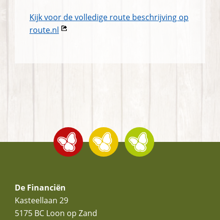
Kijk voor de volledige route beschrijving op
Opent
route.nl
in
nieuw
venster
Footer
De Financiën
Kasteellaan 29
5175 BC
Loon op Zand