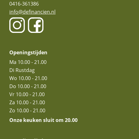
0416-361386
info@definancien.nl
youtube
opent
facebook
opent
in
in
nieuw
nieuw
venster
venster
Openingstijden
Ma 10.00 - 21.00
Di Rustdag
Wo 10.00 - 21.00
Do 10.00 - 21.00
Vr 10.00 - 21.00
Za 10.00 - 21.00
Zo 10.00 - 21.00
Onze keuken sluit om 20.00