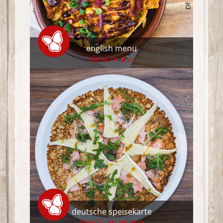
english menu
view menu
deutsche speisekarte
menü anzeigen