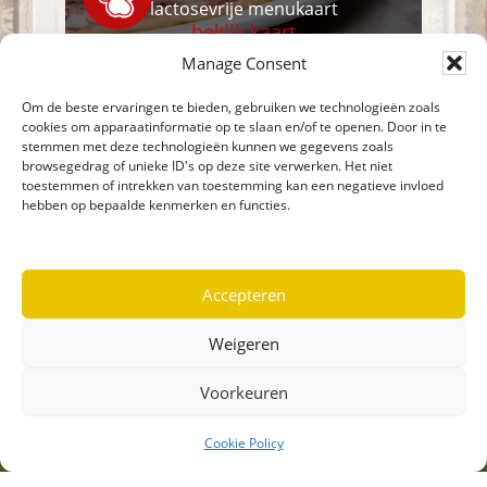
lactosevrije menukaart
bekijk kaart
Manage Consent
Om de beste ervaringen te bieden, gebruiken we technologieën zoals
cookies om apparaatinformatie op te slaan en/of te openen. Door in te
stemmen met deze technologieën kunnen we gegevens zoals
browsegedrag of unieke ID's op deze site verwerken. Het niet
toestemmen of intrekken van toestemming kan een negatieve invloed
hebben op bepaalde kenmerken en functies.
Footer
De Financiën
Kasteellaan 29
5175 BC
Loon op Zand
Accepteren
0416-361386
info@definancien.nl
Weigeren
youtube
opent
facebook
opent
Voorkeuren
in
in
nieuw
nieuw
Cookie Policy
venster
venster
Openingstijden