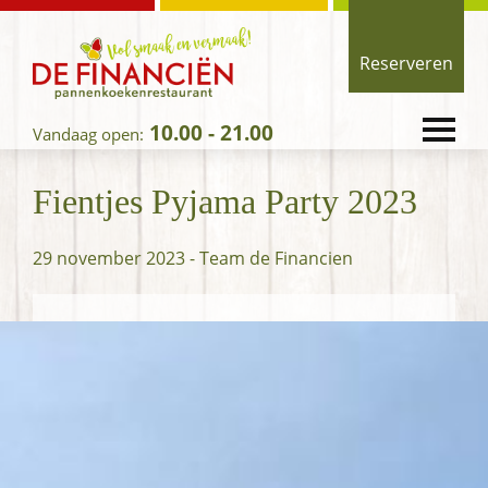
Spring
Door
Spring
naar
naar
naar
Reserveren
de
de
de
hoofdnavigatie
hoofd
voettekst
de
Vol
ENTER
inhoud
Financiën
10.00 - 21.00
Vandaag open:
smaak
OM
-
TE
en
pannenkoekenrestaurant
OPENEN
Fientjes Pyjama Party 2023
Vermaak!
29 november 2023
-
Team de Financien