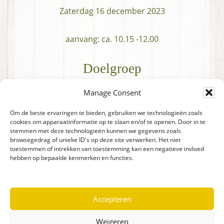
Zaterdag 16 december 2023
aanvang: ca. 10.15 -12.00
Doelgroep
Manage Consent
Kids tussen 2 en 6 jaar
Om de beste ervaringen te bieden, gebruiken we technologieën zoals
Prijs
cookies om apparaatinformatie op te slaan en/of te openen. Door in te
stemmen met deze technologieën kunnen we gegevens zoals
browsegedrag of unieke ID's op deze site verwerken. Het niet
Kids: € 5.00
toestemmen of intrekken van toestemming kan een negatieve invloed
hebben op bepaalde kenmerken en functies.
Inschrijven doe je door een mailtje te
sturen naar
Kidsclub@definancien.nl
,
Accepteren
onderwerp Pyama-Party en de naam en
leeftijd van het kind/ de kinderen.
Weigeren