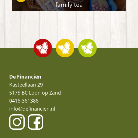
family tea
Footer
De Financiën
Kasteellaan 29
5175 BC
Loon op Zand
0416-361386
info@definancien.nl
youtube
opent
facebook
opent
in
in
nieuw
nieuw