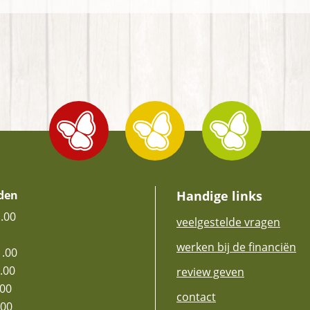
den
Handige links
1.00
veelgestelde vragen
werken bij de financiën
1.00
.00
review geven
.00
contact
.00