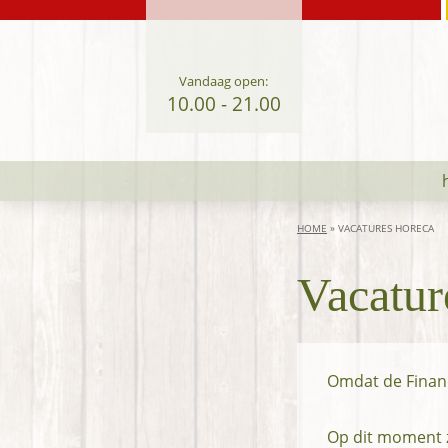
Spring
Door
Spring
naar
naar
naar
de
de
de
Vandaag open:
hoofdnavigatie
hoofd
voettekst
10.00 - 21.00
inhoud
HOME
»
VACATURES HORECA
Vacatur
Omdat de Financ
Op dit moment z