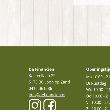
Footer
De Financiën
Openingstij
Kasteellaan 29
Ma 10.00 - 2
5175 BC
Loon op Zand
Di Rustdag
0416-361386
Wo 10.00 - 2
info@definancien.nl
Do 10.00 - 21
youtube
opent
facebook
opent
Vr 10.00 - 21
in
in
Za 10.00 - 21