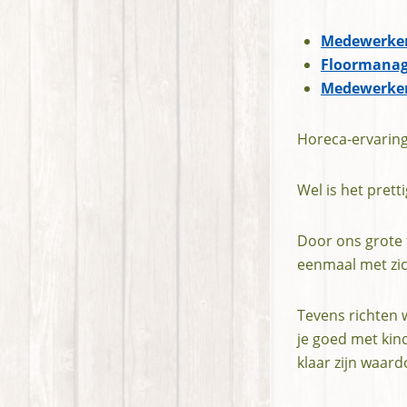
Medewerker
Floormanag
Medewerker
Horeca-ervaring 
Wel is het pret
Door ons grote 
eenmaal met zi
Tevens richten w
je goed met kin
klaar zijn waard