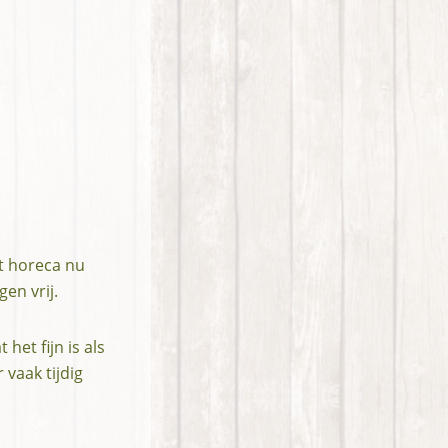
t horeca nu
en vrij.
het fijn is als
vaak tijdig