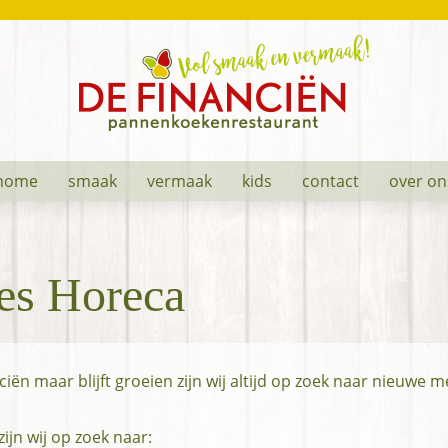
de
Vol
Financiën
smaak
-
home
smaak
vermaak
kids
contact
over on
en
pannenkoekenrestaurant
Vermaak!
es Horeca
iën maar blijft groeien zijn wij altijd op zoek naar nieuwe 
ijn wij op zoek naar: